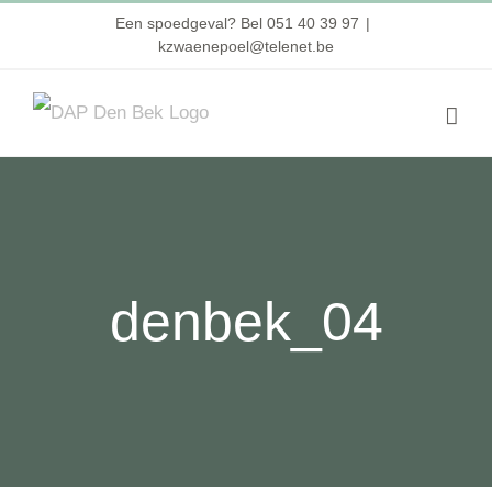
Skip
Een spoedgeval? Bel 051 40 39 97
|
kzwaenepoel@telenet.be
to
content
denbek_04