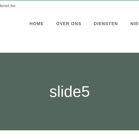
enet.be
HOME
OVER ONS
DIENSTEN
NI
slide5