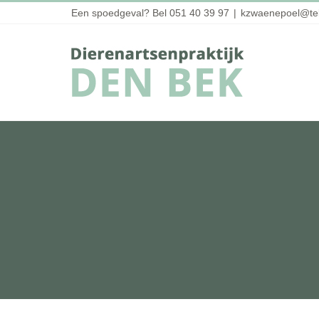
Skip
Een spoedgeval? Bel 051 40 39 97
|
kzwaenepoel@tel
to
content