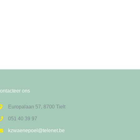
ontacteer ons
Europalaan 57, 8700 Tielt
051 40 39 97
kzwaenepoel@telenet.be