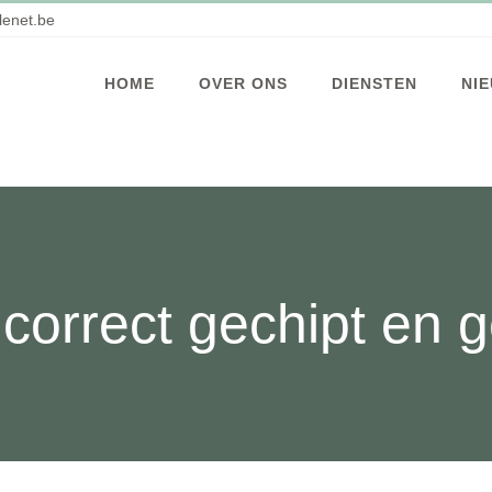
enet.be
HOME
OVER ONS
DIENSTEN
NI
r correct gechipt en 