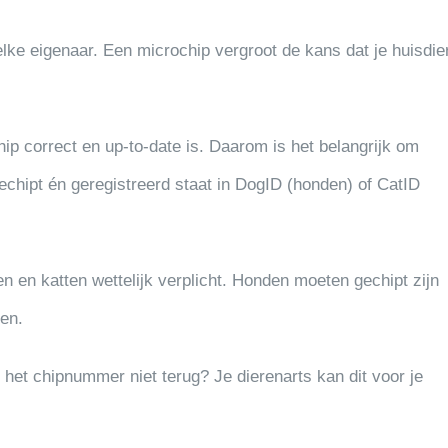
elke eigenaar. Een microchip vergroot de kans dat je huisdie
chip correct en up-to-date is. Daarom is het belangrijk om
 gechipt én geregistreerd staat in DogID (honden) of CatID
en en katten wettelijk verplicht. Honden moeten gechipt zijn
ken.
je het chipnummer niet terug? Je dierenarts kan dit voor je