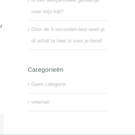
Is een wespensteek gevaarlijk
voor mijn kat?
f
Door de 5-seconden-test weet je
of asfalt te heet is voor je hond!
Categorieën
Geen categorie
veterian
l