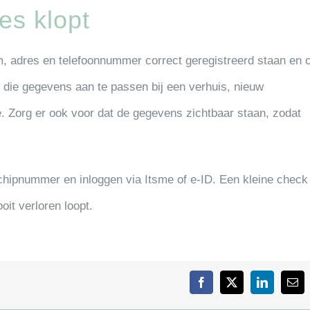
les klopt
am, adres en telefoonnummer correct geregistreerd staan en o
m die gegevens aan te passen bij een verhuis, nieuw
. Zorg er ook voor dat de gegevens zichtbaar staan, zodat
chipnummer en inloggen via Itsme of e-ID. Een kleine check
oit verloren loopt.
Facebook
X
LinkedIn
E-
mai